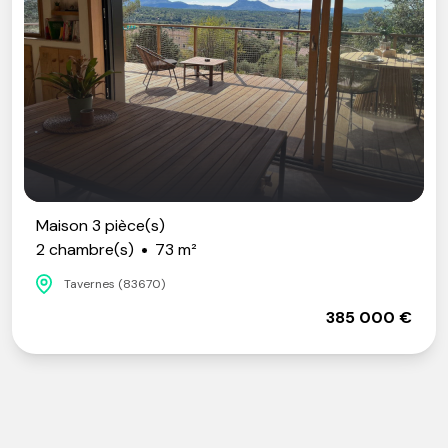
Maison 3 pièce(s)
2 chambre(s)
73 m²
Tavernes (83670)
385 000 €