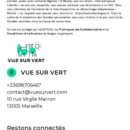
estimez, après avoir contacté l'Agence / le Réseau, que vos droits « Informatique et
Libertés » ne sont pas respectés, vous pouvez adresser une réclamation à la CNIL. Nous
vous informons de l’existence de la liste d'opposition au démarchage téléphonique «
Bloctel », sur laquelle vous pouvez vous inscrire ici :
https://www.bloctel.gouv.fr
. Dans le
cadre de la protection des Données personnelles, nous vous invitons à ne pas inscrire de
Données sensibles dans le champ de saisie libre.
Ce site est protégé par reCAPTCHA, les
Politiques de Confidentialité
et es
Conditions d'utilisation
de Google s'appliquent.
VUE SUR VERT
+33698706467
contact@vuesurvert.com
10 rue Virgile Marron
13005 Marseille
Restons connectés